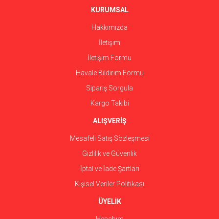
Ürün fiyatı diğer sitelerden daha pahalı.
KURUMSAL
Bu ürüne benzer farklı alternatifler olmalı.
Hakkımızda
İletişim
İletişim Formu
Havale Bildirim Formu
Gönder
Sipariş Sorgula
Kargo Takibi
ALIŞVERİŞ
Mesafeli Satış Sözleşmesi
Gizlilik ve Güvenlik
İptal ve İade Şartları
Kişisel Veriler Politikası
ÜYELİK