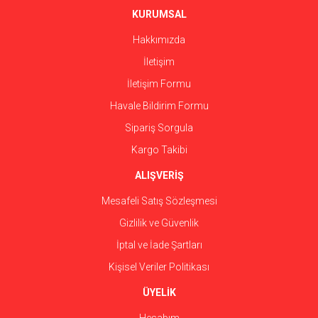
Ürün fiyatı diğer sitelerden daha pahalı.
KURUMSAL
Bu ürüne benzer farklı alternatifler olmalı.
Hakkımızda
İletişim
İletişim Formu
Havale Bildirim Formu
Gönder
Sipariş Sorgula
Kargo Takibi
ALIŞVERİŞ
Mesafeli Satış Sözleşmesi
Gizlilik ve Güvenlik
İptal ve İade Şartları
Kişisel Veriler Politikası
ÜYELİK