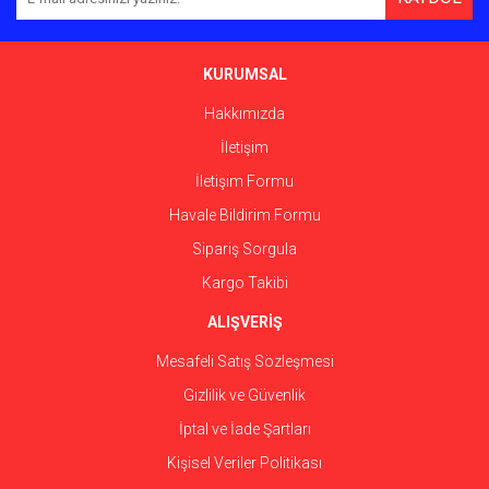
Ürün açıklamasında eksik bilgiler bulunuyor.
Ürün bilgilerinde hatalar bulunuyor.
Ürün fiyatı diğer sitelerden daha pahalı.
KURUMSAL
Bu ürüne benzer farklı alternatifler olmalı.
Hakkımızda
İletişim
İletişim Formu
Havale Bildirim Formu
Gönder
Sipariş Sorgula
Kargo Takibi
ALIŞVERİŞ
Mesafeli Satış Sözleşmesi
Gizlilik ve Güvenlik
İptal ve İade Şartları
Kişisel Veriler Politikası