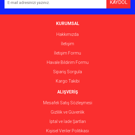
KAYDOL
Ürün açıklamasında eksik bilgiler bulunuyor.
Ürün bilgilerinde hatalar bulunuyor.
Ürün fiyatı diğer sitelerden daha pahalı.
KURUMSAL
Bu ürüne benzer farklı alternatifler olmalı.
Hakkımızda
İletişim
İletişim Formu
Havale Bildirim Formu
Gönder
Sipariş Sorgula
Kargo Takibi
ALIŞVERİŞ
Mesafeli Satış Sözleşmesi
Gizlilik ve Güvenlik
İptal ve İade Şartları
Kişisel Veriler Politikası