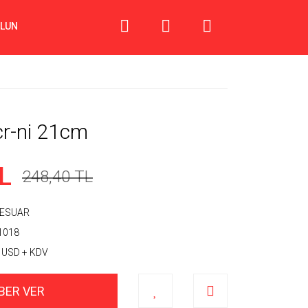
OLUN
r-ni 21cm
L
248,40 TL
ESUAR
1018
 USD + KDV
BER VER