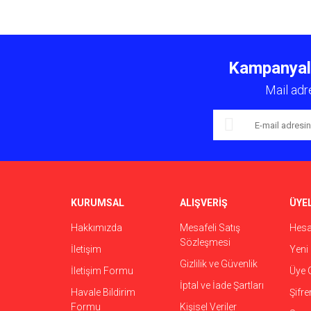
Bu ürünün fiyat bilgisi, resim, ürün açıklamalarında ve 
Görüş ve önerileriniz için teşekkür ederiz.
Kampanyalar
Ürün resmi kalitesiz, bozuk veya görüntülenemiyor.
Mail adr
Ürün açıklamasında eksik bilgiler bulunuyor.
Ürün bilgilerinde hatalar bulunuyor.
Ürün fiyatı diğer sitelerden daha pahalı.
Bu ürüne benzer farklı alternatifler olmalı.
KURUMSAL
ALIŞVERİŞ
ÜYEL
Hakkımızda
Mesafeli Satış
Hes
Sözleşmesi
İletişim
Yeni 
Gizlilik ve Güvenlik
İletişim Formu
Üye G
İptal ve İade Şartları
Havale Bildirim
Şifr
Formu
Kişisel Veriler