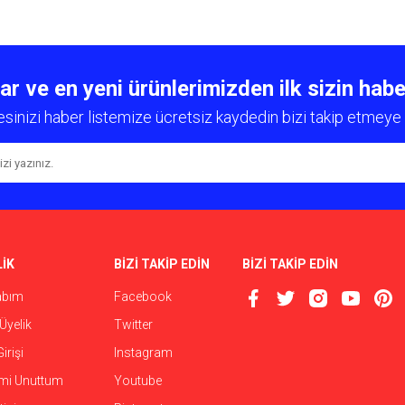
diğer konularda yetersiz gördüğünüz noktaları öneri formunu kullanarak tarafımıza
Bu ürüne ilk yorumu siz yapın!
 ve en yeni ürünlerimizden ilk sizin habe
esinizi haber listemize ücretsiz kaydedin bizi takip etmeye 
Yorum Yaz
İK
BİZİ TAKİP EDİN
BİZİ TAKİP EDİN
abım
Facebook
Gönder
Üyelik
Twitter
irişi
Instagram
emi Unuttum
Youtube