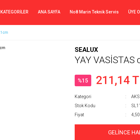
 KATEGORİLER
ANA SAYFA
No8 Marin Teknik Servis
ÜYE 
 21cm
SEALUX
YAY VASİSTAS c
211,14 T
%15
Kategori
AKS
Stok Kodu
SL1
Fiyat
4,50
GELİNCE HA